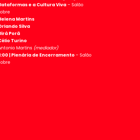
lataformas e a Cultura Viva
– Salão
obre
Helena Martins
Orlando Silva
Uirá Porã
Célio Turino
Antonio Martins
(mediador)
1:00
|
Plenária de Encerramento
– Salão
Nobre