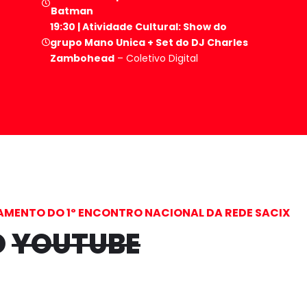
Batman
19:30 | Atividade Cultural: Show do
grupo Mano Unica + Set do DJ
Charles
Zambohead
– Coletivo Digital
AMENTO DO 1º ENCONTRO NACIONAL DA REDE SACIX
O
YOUTUBE