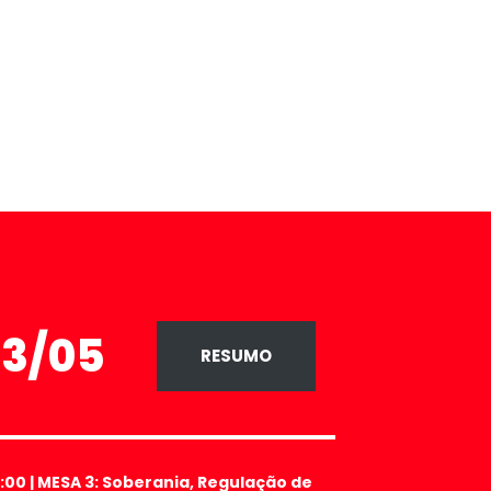
23/05
RESUMO
9:00
| MESA
3: Soberania, Regulação de