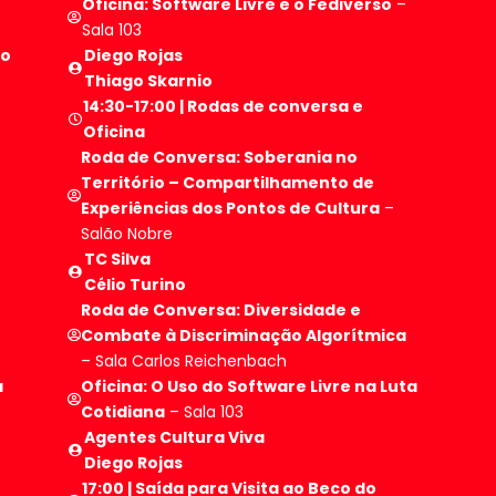
Oficina: Software Livre e o Fediverso
–
Sala 103
po
Diego Rojas
Thiago Skarnio
14:30-17:00 | Rodas de conversa e
Oficina
Roda de Conversa: Soberania no
Território – Compartilhamento de
Experiências dos Pontos de Cultura
–
Salão Nobre
TC Silva
Célio Turino
Roda de Conversa: Diversidade e
Combate à Discriminação Algorítmica
– Sala Carlos Reichenbach
a
Oficina:
O Uso do Software Livre na Luta
Cotidiana
– Sala 103
Agentes Cultura Viva
Diego Rojas
17:00 | Saída para Visita ao Beco do