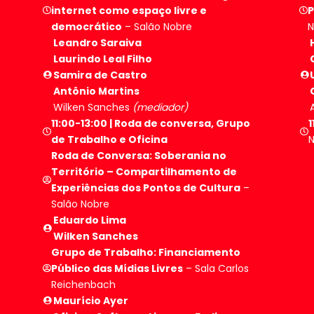
internet como espaço livre e
P
democrático
– Salão Nobre
N
Leandro Saraiva
Laurindo Leal Filho
Samira de Castro
Antônio Martins
Wilken Sanches
(mediador)
11:00-13:00 |
Roda de conversa, Grupo
1
de Trabalho
e Oficina
Roda de Conversa: Soberania no
Território – Compartilhamento de
Experiências dos Pontos de Cultura
–
Salão Nobre
Eduardo Lima
Wilken Sanches
Grupo de Trabalho: Financiamento
Público das Mídias Livres
– Sala Carlos
Reichenbach
Maurício Ayer