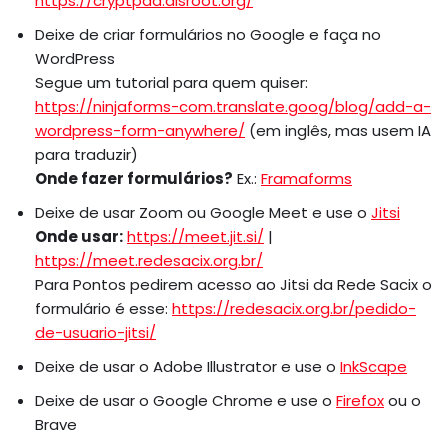
https://cryptpad.disroot.org/
Deixe de criar formulários no Google e faça no
WordPress
Segue um tutorial para quem quiser:
https://ninjaforms-com.translate.goog/blog/add-a-
wordpress-form-anywhere/
(em inglês, mas usem IA
para traduzir)
Onde fazer formulários?
Ex.:
Framaforms
Deixe de usar Zoom ou Google Meet e use o
Jitsi
Onde usar:
https://meet.jit.si/
|
https://meet.redesacix.org.br/
Para Pontos pedirem acesso ao Jitsi da Rede Sacix o
formulário é esse:
https://redesacix.org.br/pedido-
de-usuario-jitsi/
Deixe de usar o Adobe Illustrator e use o
InkScape
Deixe de usar o Google Chrome e use o
Firefox
ou o
Brave