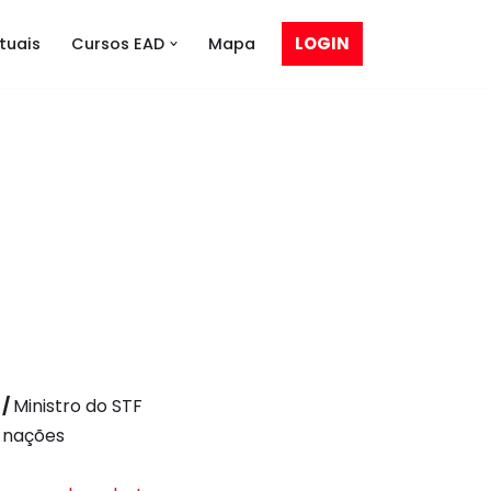
LOGIN
tuais
Cursos EAD
Mapa
 /
Ministro do STF
e nações