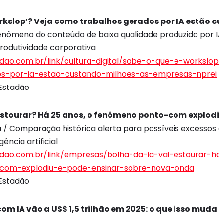
orkslop’? Veja como trabalhos gerados por IA estão 
enômeno do conteúdo de baixa qualidade produzido por I
produtividade corporativa
dao.com.br/link/cultura-digital/sabe-o-que-e-worksl
os-por-ia-estao-custando-milhoes-as-empresas-nprei
Estadão
 estourar? Há 25 anos, o fenômeno ponto-com explodi
a
/ Comparação histórica alerta para possíveis excessos
ência artificial
adao.com.br/link/empresas/bolha-da-ia-vai-estourar-
com-explodiu-e-pode-ensinar-sobre-nova-onda
Estadão
om IA vão a US$ 1,5 trilhão em 2025: o que isso mud