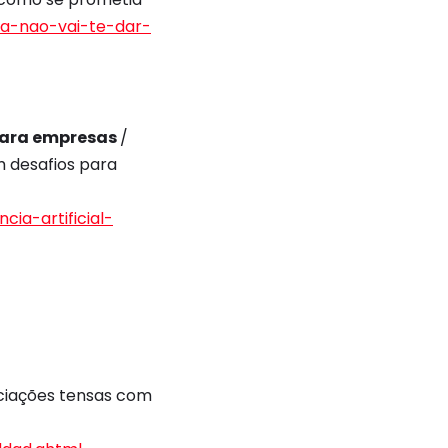
ia-nao-vai-te-dar-
 para empresas
/
m desafios para
ia-artificial-
ociações tensas com