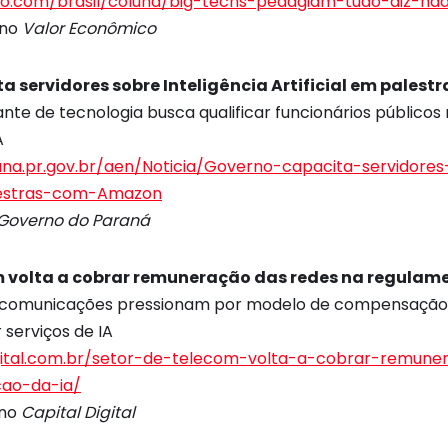
obo.com/brasil/coluna/big-techs-pedagiam-tudo-diz-ha
no
Valor Econômico
a servidores sobre Inteligência Artificial em pale
nte de tecnologia busca qualificar funcionários públicos
A
na.pr.gov.br/aen/Noticia/Governo-capacita-servidores-
alestras-com-Amazon
Governo do Paraná
m volta a cobrar remuneração das redes na regulam
ecomunicações pressionam por modelo de compensação 
 serviços de IA
igital.com.br/setor-de-telecom-volta-a-cobrar-remun
ao-da-ia/
no
Capital Digital