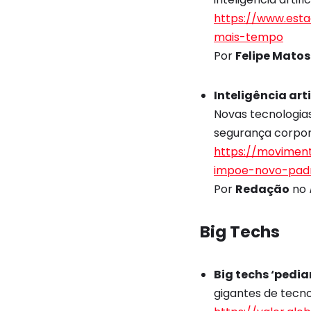
https://www.est
mais-tempo
Por
Felipe Matos
Inteligência art
Novas tecnologia
segurança corpor
https://moviment
impoe-novo-padr
Por
Redação
no
Big Techs
Big techs ‘pedi
gigantes de tecno