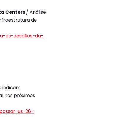
ata Centers
/ Análise
nfraestrutura de
ia-os-desafios-da-
s indicam
ial nos próximos
apassar-us-28-