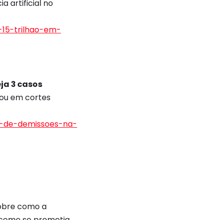
 artificial no
-15-trilhao-em-
eja 3 casos
tou em cortes
es-de-demissoes-na-
sobre como a
s como se prometia