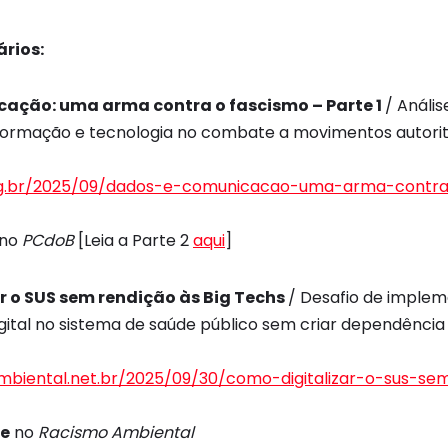
rios:
ação: uma arma contra o fascismo – Parte 1
/ Análi
nformação e tecnologia no combate a movimentos autorit
rg.br/2025/09/dados-e-comunicacao-uma-arma-contra
no
PCdoB
[Leia a Parte 2
aqui
]
r o SUS sem rendição às Big Techs
/ Desafio de imple
ital no sistema de saúde público sem criar dependência
mbiental.net.br/2025/09/30/como-digitalizar-o-sus-se
te
no
Racismo Ambiental