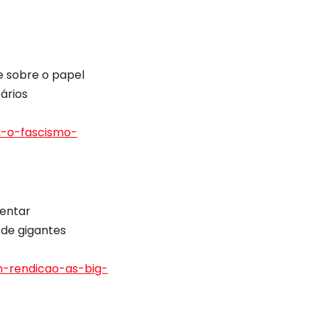
se sobre o papel
ários
-o-fascismo-
mentar
 de gigantes
m-rendicao-as-big-