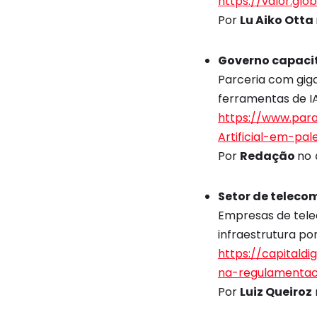
https://valor.gl
Por
Lu Aiko Otta
Governo capacit
Parceria com giga
ferramentas de I
https://www.para
Artificial-em-p
Por
Redação
no
Setor de teleco
Empresas de tel
infraestrutura por
https://capitald
na-regulamentac
Por
Luiz Queiroz