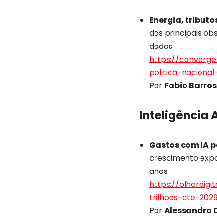
Energia, tributo
dos principais ob
dados
https://converge
politica-naciona
Por
Fabio Barros
Inteligência A
Gastos com IA p
crescimento expon
anos
https://olhardig
trilhoes-ate-202
Por
Alessandro D