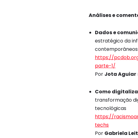
Análises e comentá
Dados e comunic
estratégico da i
contemporâneos
https://pcdob.o
parte-1/
Por
Jota Aguiar
Como digitaliza
transformação dig
tecnológicas
https://racismoa
techs
Por
Gabriela Lei