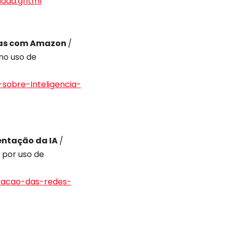
ddad.ghtml
stras com Amazon
/
 no uso de
sobre-Inteligencia-
entação da IA
/
por uso de
eracao-das-redes-