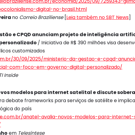
reiobraziliense.com.br/economia/2025/09/7259343-gil
colonialismo-digital-no-brasil.html
veira
no
Correio Braziliense
[
Leia também no SBT News
]
stão e CPQD anunciam projeto de inteligência artifi
 personalizado
/ Iniciativa de R$ 390 milhões visa desenv
blicos customizados
.com.br/30/09/2025/ministerio-da-gestao-e-cpqd-anunc
ificial-com-foco-em-governo-digital-personalizado/
TI Inside
vos modelos para internet satelital e discute sobera
ra debate frameworks para serviços de satélite e implic
ógica do país
ese.com.br/anatel-avalia-novos-modelos-para-internet-s
/
nho
em
Telesíntese