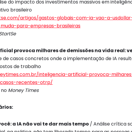
lise do impacto dos investimentos massivos em inteligência
ivo brasileiro
tse.com/artigos/gastos-globais-com-ia-vao-a-usdollar
-muda-para-empresas-brasileiras
StartSe
ificial provoca milhares de demissões na vida real: v
se de casos concretos onde a implementação de IA resul
postos de trabalho
ytimes.com.br/inteligencia-artificial-provoca-milhar
-casos-recentes-otrp/
no
Money Times
rios:
ocê: a IA não vai te dar mais tempo
/ Análise crítica 
ficial, na prática, não tem liberado tempo para as pessoa