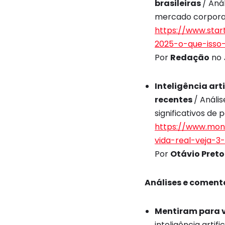
brasileiras
/ Aná
mercado corporat
https://www.star
2025-o-que-isso
Por
Redação
no
Inteligência art
recentes
/ Análi
significativos de 
https://www.mone
vida-real-veja-3
Por
Otávio Preto
Análises e comentá
Mentiram para v
inteligência arti