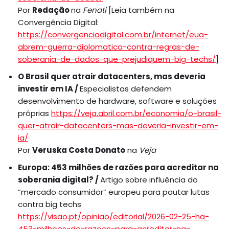
Por
Redação
na
Fenati
[Leia também na
Convergência Digital:
https://convergenciadigital.com.br/internet/eua-
abrem-guerra-diplomatica-contra-regras-de-
soberania-de-dados-que-prejudiquem-big-techs/
]
O Brasil quer atrair datacenters, mas deveria
investir em IA /
Especialistas defendem
desenvolvimento de hardware, software e soluções
próprias
https://veja.abril.com.br/economia/o-brasil-
quer-atrair-datacenters-mas-deveria-investir-em-
ia/
Por
Veruska Costa Donato
na
Veja
Europa: 453 milhões de razões para acreditar na
soberania digital? /
Artigo sobre influência do
“mercado consumidor” europeu para pautar lutas
contra big techs
https://visao.pt/opiniao/editorial/2026-02-25-ha-
453-milhoes-de-razoes-para-acreditar-na-