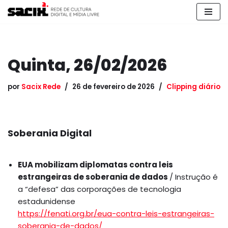
Pular
para
o
Quinta, 26/02/2026
conteúdo
por
Sacix Rede
26 de fevereiro de 2026
Clipping diário
Soberania Digital
EUA mobilizam diplomatas contra leis
estrangeiras de soberania de dados
/ Instrução é
a “defesa” das corporações de tecnologia
estadunidense
https://fenati.org.br/eua-contra-leis-estrangeiras-
soberania-de-dados/