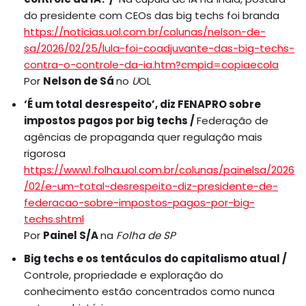
do presidente com CEOs das big techs foi branda
https://noticias.uol.com.br/colunas/nelson-de-
sa/2026/02/25/lula-foi-coadjuvante-das-big-techs-
contra-o-controle-da-ia.htm?cmpid=copiaecola
Por
Nelson de Sá
no
U
OL
‘É um total desrespeito’, diz FENAPRO sobre
impostos pagos por big techs /
Federação de
agências de propaganda quer regulação mais
rigorosa
https://www1.folha.uol.com.br/colunas/painelsa/2026
/02/e-um-total-desrespeito-diz-presidente-de-
federacao-sobre-impostos-pagos-por-big-
techs.shtml
Por
Painel S/A
na
Folha de SP
Big techs e os tentáculos do capitalismo atual /
Controle, propriedade e exploração do
conhecimento estão concentrados como nunca