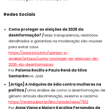
Redes Sociais
Como proteger as eleições de 2026 da
desinformação? /
Mais transparência, relatórios
detalhados e garantias na moderação são cruciais
para evitar caos
https://www.jota.info/opiniao-e-
analise/artigos/como-proteger-as-eleicoes-de-
2026-da-desinformacao
Por
Paloma Rocillo e Paulo Rená da Silva
Santarém
no
Jota
[Artigo] A máquina de ódio contra mulheres na
política /
Uma análise de como a desinformação de
gênero articula discriminação, sexismo e racismo
https://revista.ibict.br/liinc/article/view/7612
Por
Anna Viana e Majory Karoline Fernandes de