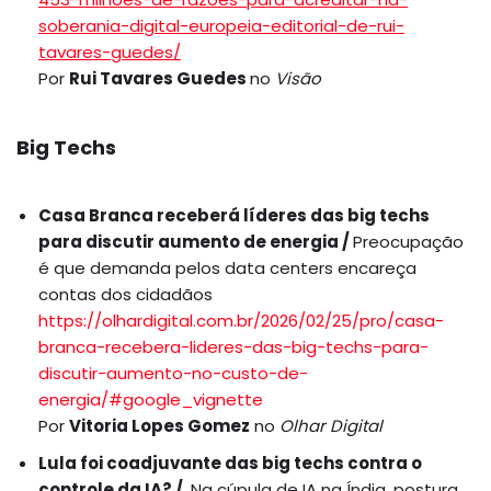
soberania-digital-europeia-editorial-de-rui-
tavares-guedes/
Por
Rui Tavares Guedes
no
Visão
Big Techs
Casa Branca receberá líderes das big techs
para discutir aumento de energia /
Preocupação
é que demanda pelos data centers encareça
contas dos cidadãos
https://olhardigital.com.br/2026/02/25/pro/casa-
branca-recebera-lideres-das-big-techs-para-
discutir-aumento-no-custo-de-
energia/#google_vignette
Por
Vitoria Lopes Gomez
no
Olhar Digital
Lula foi coadjuvante das big techs contra o
controle da IA? /
Na cúpula de IA na Índia, postura