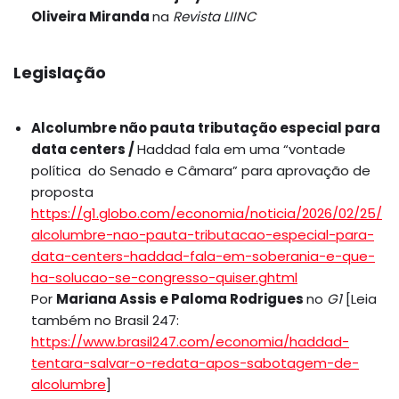
Oliveira Miranda
na
Revista LIINC
Legislação
Alcolumbre não pauta tributação especial para
data centers /
Haddad fala em uma “vontade
política do Senado e Câmara” para aprovação de
proposta
https://g1.globo.com/economia/noticia/2026/02/25/
alcolumbre-nao-pauta-tributacao-especial-para-
data-centers-haddad-fala-em-soberania-e-que-
ha-solucao-se-congresso-quiser.ghtml
Por
Mariana Assis e Paloma Rodrigues
no
G1
[Leia
também no Brasil 247:
https://www.brasil247.com/economia/haddad-
tentara-salvar-o-redata-apos-sabotagem-de-
alcolumbre
]