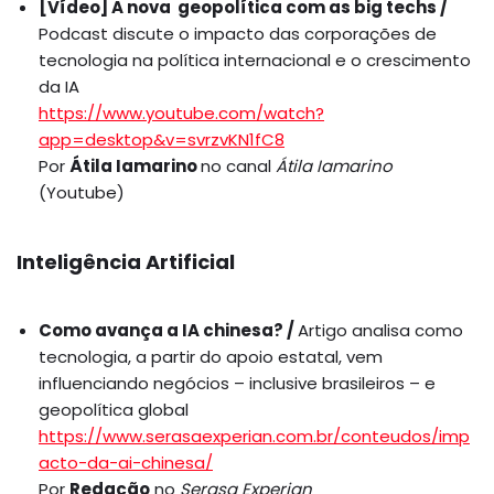
[Vídeo] A nova geopolítica com as big techs /
Podcast discute o impacto das corporações de
tecnologia na política internacional e o crescimento
da IA
https://www.youtube.com/watch?
app=desktop&v=svrzvKN1fC8
Por
Átila Iamarino
no canal
Átila Iamarino
(Youtube)
Inteligência Artificial
Como avança a IA chinesa? /
Artigo analisa como
tecnologia, a partir do apoio estatal, vem
influenciando negócios – inclusive brasileiros – e
geopolítica global
https://www.serasaexperian.com.br/conteudos/imp
acto-da-ai-chinesa/
Por
Redação
no
Serasa Experian