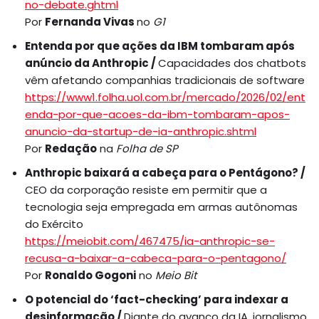
no-debate.ghtml
Por
Fernanda Vivas
no
G1
Entenda por que ações da IBM tombaram após
anúncio da Anthropic /
Capacidades dos chatbots
vêm afetando companhias tradicionais de software
https://www1.folha.uol.com.br/mercado/2026/02/ent
enda-por-que-acoes-da-ibm-tombaram-apos-
anuncio-da-startup-de-ia-anthropic.shtml
Por
Redação
na
Folha de SP
Anthropic baixará a cabeça para o Pentágono? /
CEO da corporação resiste em permitir que a
tecnologia seja empregada em armas autônomas
do Exército
https://meiobit.com/467475/ia-anthropic-se-
recusa-a-baixar-a-cabeca-para-o-pentagono/
Por
Ronaldo Gogoni
no
Meio Bit
O potencial do ‘fact-checking’ para indexar a
desinformação /
Diante do avanço da IA, jornalismo