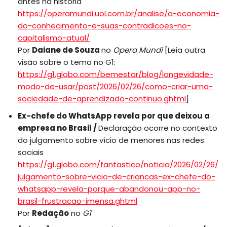
antes na história
https://operamundi.uol.com.br/analise/a-economia-
do-conhecimento-e-suas-contradicoes-no-
capitalismo-atual/
Por
Daiane de Souza
no
Opera Mundi
[Leia outra
visão sobre o tema no G1:
https://g1.globo.com/bemestar/blog/longevidade-
modo-de-usar/post/2026/02/26/como-criar-uma-
sociedade-de-aprendizado-continuo.ghtml
]
Ex-chefe do WhatsApp revela por que deixou a
empresa no Brasil /
Declaração ocorre no contexto
do julgamento sobre vício de menores nas redes
sociais
https://g1.globo.com/fantastico/noticia/2026/02/26/
julgamento-sobre-vicio-de-criancas-ex-chefe-do-
whatsapp-revela-porque-abandonou-app-no-
brasil-frustracao-imensa.ghtml
Por
Redação
no
G1