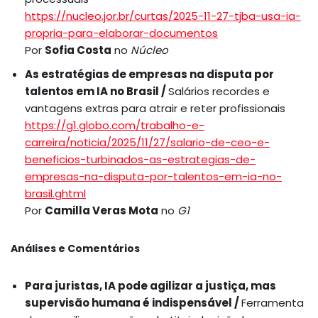
https://nucleo.jor.br/curtas/2025-11-27-tjba-usa-ia-
propria-para-elaborar-documentos
Por
Sofia Costa
no
Núcleo
As estratégias de empresas na disputa por
talentos em IA no Brasil /
Salários recordes e
vantagens extras para atrair e reter profissionais
https://g1.globo.com/trabalho-e-
carreira/noticia/2025/11/27/salario-de-ceo-e-
beneficios-turbinados-as-estrategias-de-
empresas-na-disputa-por-talentos-em-ia-no-
brasil.ghtml
Por
Camilla Veras Mota
no
G1
Análises e Comentários
Para juristas, IA pode agilizar a justiça, mas
supervisão humana é indispensável /
Ferramenta