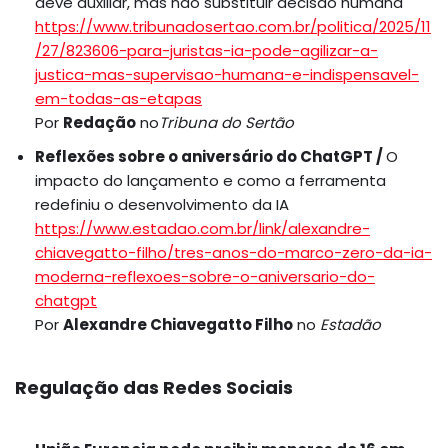
deve auxiliar, mas não substituir decisão humana
https://www.tribunadosertao.com.br/politica/2025/11
/27/823606-para-juristas-ia-pode-agilizar-a-
justica-mas-supervisao-humana-e-indispensavel-
em-todas-as-etapas
Por
Redação
no
Tribuna do Sertão
Reflexões sobre o aniversário do ChatGPT /
O
impacto do lançamento e como a ferramenta
redefiniu o desenvolvimento da IA
https://www.estadao.com.br/link/alexandre-
chiavegatto-filho/tres-anos-do-marco-zero-da-ia-
moderna-reflexoes-sobre-o-aniversario-do-
chatgpt
Por
Alexandre Chiavegatto Filho
no
Estadão
Regulação das Redes Sociais