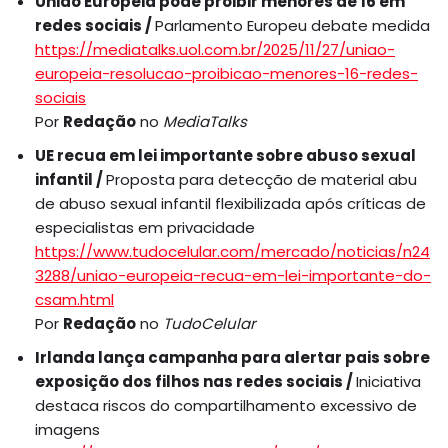
União Europeia pode proibir menores de 16 em
redes sociais /
Parlamento Europeu debate medida
https://mediatalks.uol.com.br/2025/11/27/uniao-
europeia-resolucao-proibicao-menores-16-redes-
sociais
Por
Redação
no
MediaTalks
UE recua em lei importante sobre abuso sexual
infantil /
Proposta para detecção de material abu
de abuso sexual infantil flexibilizada após críticas de
especialistas em privacidade
https://www.tudocelular.com/mercado/noticias/n24
3288/uniao-europeia-recua-em-lei-importante-do-
csam.html
Por
Redação
no
TudoCelular
Irlanda lança campanha para alertar pais sobre
exposição dos filhos nas redes sociais /
Iniciativa
destaca riscos do compartilhamento excessivo de
imagens