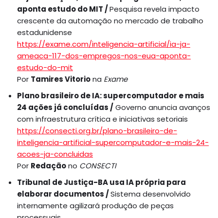
aponta estudo do MIT /
Pesquisa revela impacto
crescente da automação no mercado de trabalho
estadunidense
https://exame.com/inteligencia-artificial/ia-ja-
ameaca-117-dos-empregos-nos-eua-aponta-
estudo-do-mit
Por
Tamires Vitorio
na
Exame
Plano brasileiro de IA: supercomputador e mais
24 ações já concluídas /
Governo anuncia avanços
com infraestrutura crítica e iniciativas setoriais
https://consecti.org.br/plano-brasileiro-de-
inteligencia-artificial-supercomputador-e-mais-24-
acoes-ja-concluidas
Por
Redação
no
CONSECTI
Tribunal de Justiça-BA usa IA própria para
elaborar documentos /
Sistema desenvolvido
internamente agilizará produção de peças
processuais