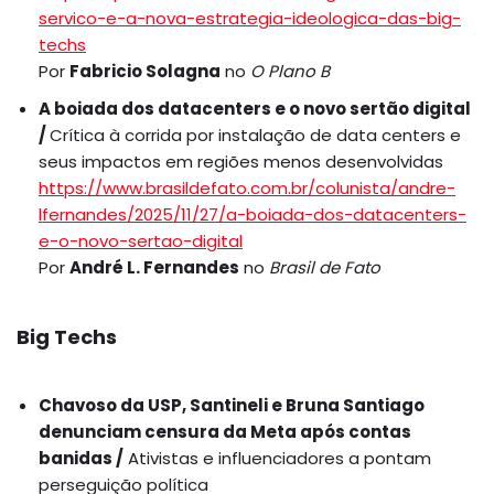
servico-e-a-nova-estrategia-ideologica-das-big-
techs
Por
Fabricio Solagna
no
O Plano B
A boiada dos datacenters e o novo sertão digital
/
Crítica à corrida por instalação de data centers e
seus impactos em regiões menos desenvolvidas
https://www.brasildefato.com.br/colunista/andre-
lfernandes/2025/11/27/a-boiada-dos-datacenters-
e-o-novo-sertao-digital
Por
André L. Fernandes
no
Brasil de Fato
Big Techs
Chavoso da USP, Santineli e Bruna Santiago
denunciam censura da Meta após contas
banidas /
Ativistas e influenciadores a pontam
perseguição política