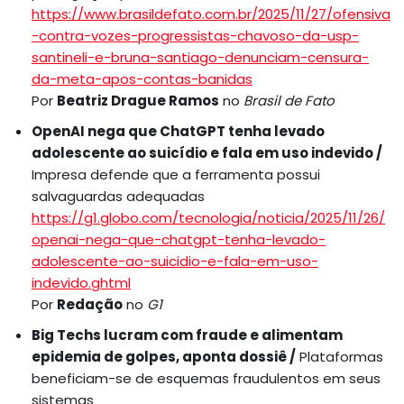
https://www.brasildefato.com.br/2025/11/27/ofensiva
-contra-vozes-progressistas-chavoso-da-usp-
santineli-e-bruna-santiago-denunciam-censura-
da-meta-apos-contas-banidas
Por
Beatriz Drague Ramos
no
Brasil de Fato
OpenAI nega que ChatGPT tenha levado
adolescente ao suicídio e fala em uso indevido /
Impresa defende que a ferramenta possui
salvaguardas adequadas
https://g1.globo.com/tecnologia/noticia/2025/11/26/
openai-nega-que-chatgpt-tenha-levado-
adolescente-ao-suicidio-e-fala-em-uso-
indevido.ghtml
Por
Redação
no
G1
Big Techs lucram com fraude e alimentam
epidemia de golpes, aponta dossiê /
Plataformas
beneficiam-se de esquemas fraudulentos em seus
sistemas