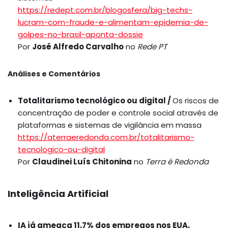
https://redept.com.br/blogosfera/big-techs-
lucram-com-fraude-e-alimentam-epidemia-de-
golpes-no-brasil-aponta-dossie
Por
José Alfredo Carvalho
no
Rede PT
Análises e Comentários
Totalitarismo tecnológico ou digital /
Os riscos de
concentração de poder e controle social através de
plataformas e sistemas de vigilância em massa
https://aterraeredonda.com.br/totalitarismo-
tecnologico-ou-digital
Por
Claudinei Luís Chitonina
no
Terra é Redonda
Inteligência Artificial
IA já ameaça 11,7% dos empregos nos EUA,