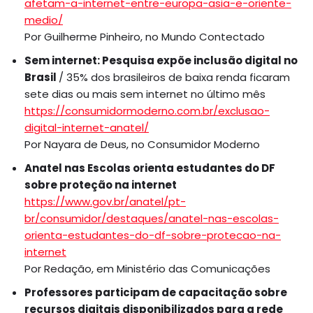
afetam-a-internet-entre-europa-asia-e-oriente-
medio/
Por Guilherme Pinheiro, no Mundo Contectado
Sem internet: Pesquisa expõe inclusão digital no
Brasil
/ 35% dos brasileiros de baixa renda ficaram
sete dias ou mais sem internet no último mês
https://consumidormoderno.com.br/exclusao-
digital-internet-anatel/
Por Nayara de Deus, no Consumidor Moderno
Anatel nas Escolas orienta estudantes do DF
sobre proteção na internet
https://www.gov.br/anatel/pt-
br/consumidor/destaques/anatel-nas-escolas-
orienta-estudantes-do-df-sobre-protecao-na-
internet
Por Redação, em Ministério das Comunicações
Professores participam de capacitação sobre
recursos digitais disponibilizados para a rede