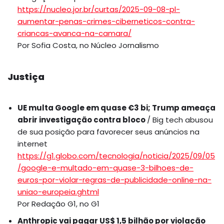
https://nucleo.jor.br/curtas/2025-09-08-pl-
aumentar-penas-crimes-ciberneticos-contra-
criancas-avanca-na-camara/
Por Sofia Costa, no Núcleo Jornalismo
Justiça
UE multa Google em quase €3 bi; Trump ameaça
abrir investigação contra bloco
/ Big tech abusou
de sua posição para favorecer seus anúncios na
internet
https://g1.globo.com/tecnologia/noticia/2025/09/05
/google-e-multado-em-quase-3-bilhoes-de-
euros-por-violar-regras-de-publicidade-online-na-
uniao-europeia.ghtml
Por Redação G1, no G1
Anthropic vai pagar US$ 1,5 bilhão por violação