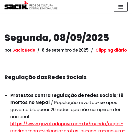
Pular
para
o
Segunda, 08/09/2025
conteúdo
por
Sacix Rede
8 de setembro de 2025
Clipping diário
Regulação das Redes Sociais
Protestos contra regulação de redes sociais; 19
mortos no Nepal
/ População revoltou-se após
governo bloquear 20 redes que não cumpriram lei
nacional
https://www.gazetadopovo.com.br/mundo/nepal-
reprime-com-violencia-protestos-contra-censura-