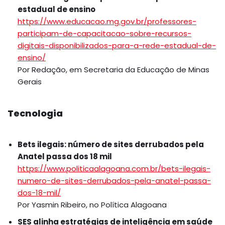
estadual de ensino
https://www.educacao.mg.gov.br/professores-
participam-de-capacitacao-sobre-recursos-
digitais-disponibilizados-para-a-rede-estadual-de-
ensino/
Por Redação, em Secretaria da Educação de Minas
Gerais
Tecnologia
Bets ilegais: número de sites derrubados pela
Anatel passa dos 18 mil
https://www.politicaalagoana.com.br/bets-ilegais-
numero-de-sites-derrubados-pela-anatel-passa-
dos-18-mil/
Por Yasmin Ribeiro, no Política Alagoana
SES alinha estratégias de inteligência em saúde