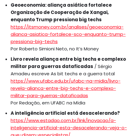
Geoeconomia: aliança asiática fortalece
Organização de Cooperação de Xangai,
enquanto Trump pressiona big techs
https://itsmoney.com.br/analises/geoeconomia-
alianca-asiatica-fortalece-sco-enquanto-trump-
pressiona-big-techs
Por Roberto Simioni Neto, no It’s Money
Livro revela aliança entre big techs e complexo
militar para guerras dataficadas
/ Sérgio
Amadeu escreve As bit techs e a guerra total
https://www.ufabc.edu.br/ufabc-na-midia/livro-
revela-alianca-entre-big-techs-e-complexo-
militar-para-guerras-dataficadas
Por Redação, em UFABC na Mídia
A inteligência artificial está desacelerando?
https://www.estadao.com.br/link/inovacao/a-
inteligencia-artificial-esta-desacelerando-veja-o-
que-dizem-especialistas/