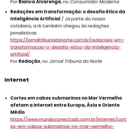
Por
Bianca Alvarenga
, no
Consumidor Moderno
Redações em transformação: o desafio ético da
Inteligência Artificial
/ Já parte do nosso
cotidiano, a IA também chegou às redações
jornalísticas
https://jornaltribunadonorte.com.br/redacoes-em-
transformacao-o-desafio-etico-da-inteligencia-
artificial/
Por
Redação
, no
Jornal Tribuna do Norte
Internet
Cortes em cabos submarinos no Mar Vermelho
afetam a internet entre Europa, Ásia e Oriente
Médio
https://www.mundoconectado.com.br/internet/cort
es-em-cabos-submarinos-no-mar-vermelho-