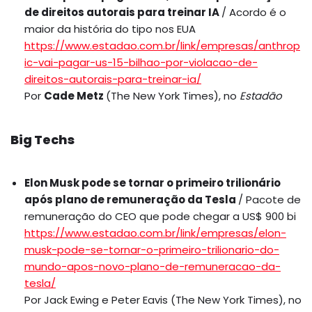
de direitos autorais para treinar IA
/ Acordo é o
maior da história do tipo nos EUA
https://www.estadao.com.br/link/empresas/anthrop
ic-vai-pagar-us-15-bilhao-por-violacao-de-
direitos-autorais-para-treinar-ia/
Por
Cade Metz
(The New York Times), no
Estadão
Big Techs
Elon Musk pode se tornar o primeiro trilionário
após plano de remuneração da Tesla
/ Pacote de
remuneração do CEO que pode chegar a US$ 900 bi
https://www.estadao.com.br/link/empresas/elon-
musk-pode-se-tornar-o-primeiro-trilionario-do-
mundo-apos-novo-plano-de-remuneracao-da-
tesla/
Por Jack Ewing e Peter Eavis (The New York Times), no