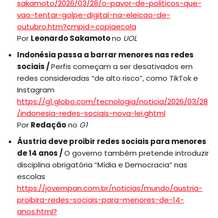
sakamoto/2026/03/28/o-pavor-de-politicos-que-
vao-tentar-golpe-digital-na-eleicao-de-
outubro.htm?cmpid=copiaecola
Por
Leonardo Sakamoto
no
UOL
Indonésia passa a barrar menores nas redes
sociais /
Perfis começam a ser desativados em
redes consideradas “de alto risco”, como TikTok e
Instagram
https://g1.globo.com/tecnologia/noticia/2026/03/28
/indonesia-redes-sociais-nova-lei.ghtml
Por
Redação
no
G1
Áustria deve proibir redes sociais para menores
de 14 anos /
O governo também pretende introduzir
disciplina obrigatória “Mídia e Democracia” nas
escolas
https://jovempan.com.br/noticias/mundo/austria-
proibira-redes-sociais-para-menores-de-14-
anos.html?