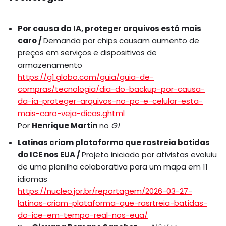
Por causa da IA, proteger arquivos está mais
caro /
Demanda por chips causam aumento de
preços em serviços e dispositivos de
armazenamento
https://g1.globo.com/guia/guia-de-
compras/tecnologia/dia-do-backup-por-causa-
da-ia-proteger-arquivos-no-pc-e-celular-esta-
mais-caro-veja-dicas.ghtml
Por
Henrique Martin
no
G1
Latinas criam plataforma que rastreia batidas
do ICE nos EUA /
Projeto iniciado por ativistas evoluiu
de uma planilha colaborativa para um mapa em 11
idiomas
https://nucleo.jor.br/reportagem/2026-03-27-
latinas-criam-plataforma-que-rasrtreia-batidas-
do-ice-em-tempo-real-nos-eua/