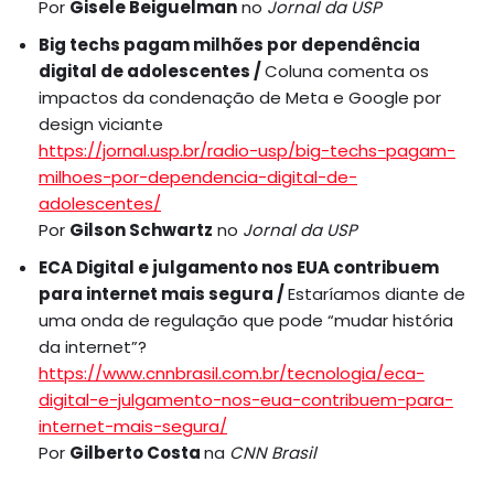
Por
Gisele Beiguelman
no
Jornal da USP
Big techs pagam milhões por dependência
digital de adolescentes /
Coluna comenta os
impactos da condenação de Meta e Google por
design viciante
https://jornal.usp.br/radio-usp/big-techs-pagam-
milhoes-por-dependencia-digital-de-
adolescentes/
Por
Gilson Schwartz
no
Jornal da USP
ECA Digital e julgamento nos EUA contribuem
para internet mais segura /
Estaríamos diante de
uma onda de regulação que pode “mudar história
da internet”?
https://www.cnnbrasil.com.br/tecnologia/eca-
digital-e-julgamento-nos-eua-contribuem-para-
internet-mais-segura/
Por
Gilberto Costa
na
CNN Brasil