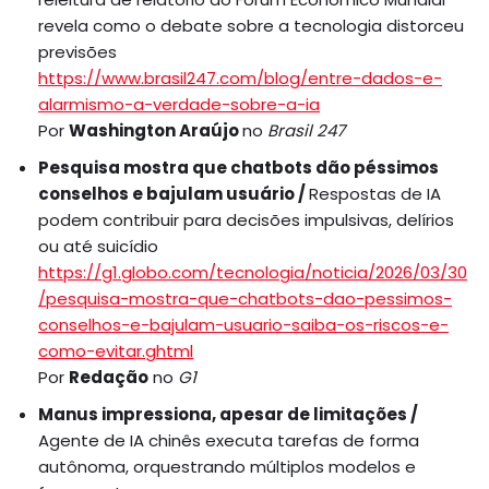
revela como o debate sobre a tecnologia distorceu
previsões
https://www.brasil247.com/blog/entre-dados-e-
alarmismo-a-verdade-sobre-a-ia
Por
Washington Araújo
no
Brasil 247
Pesquisa mostra que chatbots dão péssimos
conselhos e bajulam usuário /
Respostas de IA
podem contribuir para decisões impulsivas, delírios
ou até suicídio
https://g1.globo.com/tecnologia/noticia/2026/03/30
/pesquisa-mostra-que-chatbots-dao-pessimos-
conselhos-e-bajulam-usuario-saiba-os-riscos-e-
como-evitar.ghtml
Por
Redação
no
G1
Manus impressiona, apesar de limitações /
Agente de IA chinês executa tarefas de forma
autônoma, orquestrando múltiplos modelos e