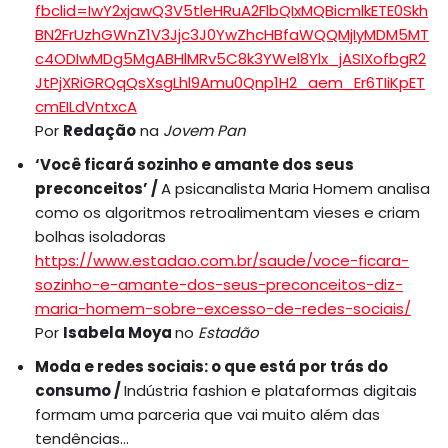
fbclid=IwY2xjawQ3V5tleHRuA2FlbQIxMQBicmlkETE0Skh
BN2FrUzhGWnZ1V3Jjc3J0YwZhcHBfaWQQMjIyMDM5MT
c4ODIwMDg5MgABHlMRv5C8k3YWel8Ylx_jASIXofbgR2
JtPjXRiGRQqQsXsgLhl9Amu0Qnp1H2_aem_Er6TIiKpET
cmEILdVntxcA
Por
Redação
na
Jovem Pan
‘Você ficará sozinho e amante dos seus
preconceitos’ /
A psicanalista Maria Homem analisa
como os algoritmos retroalimentam vieses e criam
bolhas isoladoras
https://www.estadao.com.br/saude/voce-ficara-
sozinho-e-amante-dos-seus-preconceitos-diz-
maria-homem-sobre-excesso-de-redes-sociais/
Por
Isabela Moya
no
Estadão
Moda e redes sociais: o que está por trás do
consumo /
Indústria fashion e plataformas digitais
formam uma parceria que vai muito além das
tendências…