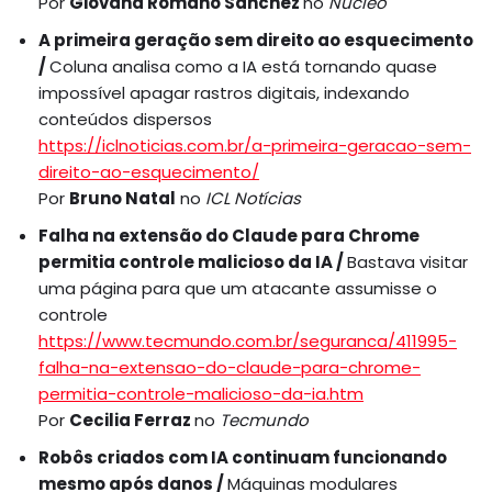
Por
Giovana Romano Sanchez
no
Núcleo
A primeira geração sem direito ao esquecimento
/
Coluna analisa como a IA está tornando quase
impossível apagar rastros digitais, indexando
conteúdos dispersos
https://iclnoticias.com.br/a-primeira-geracao-sem-
direito-ao-esquecimento/
Por
Bruno Natal
no
ICL Notícias
Falha na extensão do Claude para Chrome
permitia controle malicioso da IA /
Bastava visitar
uma página para que um atacante assumisse o
controle
https://www.tecmundo.com.br/seguranca/411995-
falha-na-extensao-do-claude-para-chrome-
permitia-controle-malicioso-da-ia.htm
Por
Cecilia Ferraz
no
Tecmundo
Robôs criados com IA continuam funcionando
mesmo após danos /
Máquinas modulares