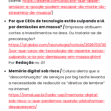
Exame:
https://exame.com/pop/por-que-apple-
amazon-e-google-podem-escapar-da-morte-do-
streaming-de-musica/
]
Por que CEOs de tecnologia estão culpando a IA
por demissões em massa? /
Empresas atribuem
cortes a investimentos na área. Ou trataria-se de
precarização?
https://g1.globo.com/tecnologia/noticia/2026/03/30
/por-que-ceos-de-tecnologia-de-repente-estao-
culpando-a-ia-por-demissoes-em-massa.ghtml
Por
Redação
no
G1
Memória digital sob risco /
Coluna alerta que a
“descontinuação” de serviços por big techs levanta
a necessidade de rediscutir os “direitos de lembrar”
na internet
https://jornal.usp.br/radio-usp/memoria-digital-
sob-risco-o-que-perdemos-quando-plataformas-
desaparecem/