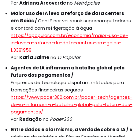
Por
Adriana Arcoverde
no
Metrópoles
Maior uso de IA leva a reforço de data centers
em Goiás /
Contêiner vai reunir supercomputadores
e contará com refrigeração à água
https://opopular.com.br/economia/maior-uso-de-
ia-leva-a-reforco-de-data-centers-em-goias-
1.3391959
Por
Karla Jaime
no
O Popular
Agentes de IA inflamam a batalha global pelo
futuro dos pagamentos /
Empresas de tecnologia disputam métodos para
transações financeiras seguras
https://www.poder360.com.br/poder-tech/agentes-
de-ia-inflamam-a-batalha-global-pelo-futuro-dos-
pagamentos/
Por
Redação
no
Poder360
Entre dados e alarmismo, a verdade sobre a IA /
A
releitura de relatório do Fórum Econômico Mundial