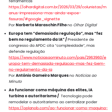
ferramentas
https://olhardigital.com.br/2026/03/29/colunistas/m
anus-impressiona-mas-ainda-expoe-
fissuras/#google_vignette
Por
Norberto Maraschin Filho
no
Olhar Digital
Europa tem “demasiada regulação”, mas “fez
bem no regulamento da IA” /
Presidente de
congresso da APDC cita “complexidade”, mas
defende regulação
https://www.noticiasaominuto.com/pais/2963960/e
uropa-tem-demasiada-regulacao-mas-fez-bem-
no-regulamento-da-ia
Por
António Gameiro Marques
no
Notícias ao
Minuto
Ao funcionar como máquina das elites, IA
turbina o autoritarismo /
Tecnologia pode
remodelar o autoritarismo ao centralizar poder
https://oplanob.com/ao-funcionar-como-maquina-