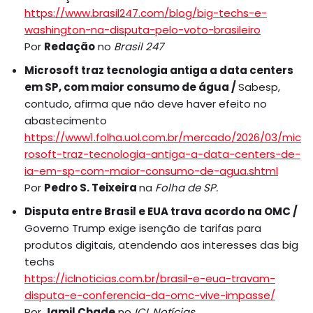
https://www.brasil247.com/blog/big-techs-e-
washington-na-disputa-pelo-voto-brasileiro
Por
Redação
no
Brasil 247
Microsoft traz tecnologia antiga a data centers
em SP, com maior consumo de água /
Sabesp,
contudo, afirma que não deve haver efeito no
abastecimento
https://www1.folha.uol.com.br/mercado/2026/03/mic
rosoft-traz-tecnologia-antiga-a-data-centers-de-
ia-em-sp-com-maior-consumo-de-agua.shtml
Por
Pedro S. Teixeira
na
Folha de SP.
Disputa entre Brasil e EUA trava acordo na OMC /
Governo Trump exige isenção de tarifas para
produtos digitais, atendendo aos interesses das big
techs
https://iclnoticias.com.br/brasil-e-eua-travam-
disputa-e-conferencia-da-omc-vive-impasse/
Por
Jamil Chade
no
ICL Notícias