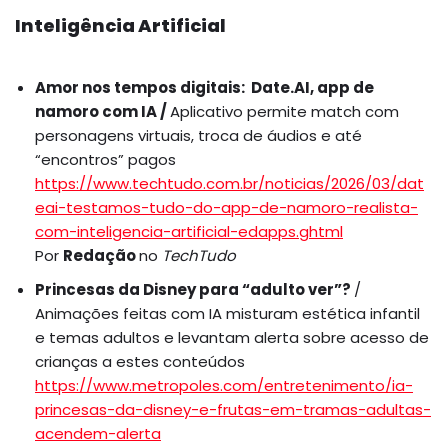
Inteligência Artificial
Amor nos tempos digitais: Date.AI, app de
namoro com IA /
Aplicativo permite match com
personagens virtuais, troca de áudios e até
“encontros” pagos
https://www.techtudo.com.br/noticias/2026/03/dat
eai-testamos-tudo-do-app-de-namoro-realista-
com-inteligencia-artificial-edapps.ghtml
Por
Redação
no
TechTudo
Princesas da Disney para “adulto ver”?
/
Animações feitas com IA misturam estética infantil
e temas adultos e levantam alerta sobre acesso de
crianças a estes conteúdos
https://www.metropoles.com/entretenimento/ia-
princesas-da-disney-e-frutas-em-tramas-adultas-
acendem-alerta