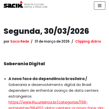
Pular
para
o
Segunda, 30/03/2026
conteúdo
por
Sacix Rede
31 de março de 2026
Clipping diário
Soberania Digital
A nova face da dependência brasileira /
Soberania e desenvolvimento digital do Brasil
dependem de enfrentar avanço de data centers
estrangeiros
https://www.ihu.unisinos.br/categorias/159-
entrevistas/664152-data-centers-a-nova-face-da-