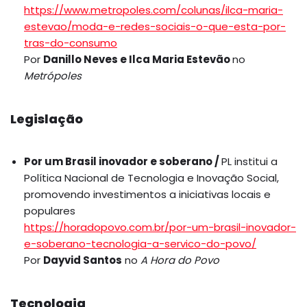
https://www.metropoles.com/colunas/ilca-maria-
estevao/moda-e-redes-sociais-o-que-esta-por-
tras-do-consumo
Por
Danillo Neves e Ilca Maria Estevão
no
Metrópoles
Legislação
Por um Brasil inovador e soberano /
PL institui a
Política Nacional de Tecnologia e Inovação Social,
promovendo investimentos a iniciativas locais e
populares
https://horadopovo.com.br/por-um-brasil-inovador-
e-soberano-tecnologia-a-servico-do-povo/
Por
Dayvid Santos
no
A Hora do Povo
Tecnologia