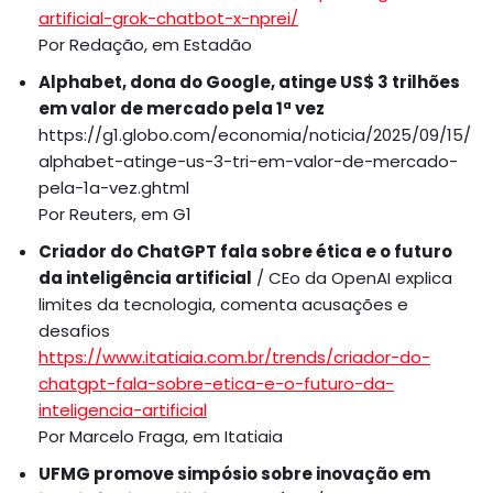
artificial-grok-chatbot-x-nprei/
Por Redação, em Estadão
Alphabet, dona do Google, atinge US$ 3 trilhões
em valor de mercado pela 1ª vez
https://g1.globo.com/economia/noticia/2025/09/15/
alphabet-atinge-us-3-tri-em-valor-de-mercado-
pela-1a-vez.ghtml
Por Reuters, em G1
Criador do ChatGPT fala sobre ética e o futuro
da inteligência artificial
/ CEo da OpenAI explica
limites da tecnologia, comenta acusações e
desafios
https://www.itatiaia.com.br/trends/criador-do-
chatgpt-fala-sobre-etica-e-o-futuro-da-
inteligencia-artificial
Por Marcelo Fraga, em Itatiaia
UFMG promove simpósio sobre inovação em