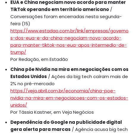
EUA e China negociam novo acordo para manter
TikTok operando em território americano
/
Conversações foram encerradas nesta segunda-
feira (15)
https://www.estadao.com.br/link/empresas/governo
s-dos-eua-e-da-china-negociam-novo-acordo-
para-manter-tiktok-nos-eua-apos-intermedio-de-
trump/
Por Redação, em Estadão
China põe Nvidia na mira em negociações com os
Estados Unidos
/ Ações da big tech caíram mais de
2% no pré-mercado
https://veja.abril.com.br/economia/china-poe-
nvidia-na-mira-em-negociacoes-com-os-estados-
unidos/
Por Tássia Kastner, em Veja Negócios
Dependência do Google na publicidade digital
gera alerta para marcas
/ Agência acusa big tech