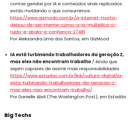
contas geridas por IA e conteúdos virais replicados
estão moldando o que consumimos.
https://www.gizmodo.com.br/a-internet-morta-
deixou-de-ser-meme-como-a-ia-multiplica-o-
ruido-e-abala-a-confianca-27481
Por Aleksandra Lima dos Santos, em GizMood
IA está turbinando trabalhadores da geração Z,
mas eles não encontram trabalho
/ Ainda que
sejam capazes de assmir mais responsabilidades
https://www.estadao.com.br/link/cultura-digital/ia-
esta-turbinando-trabalhadores-da-geracao-z-
mas-eles-nao-encontram-trabalho/
Por Danielle Abril (The Washington Post), em Estadão
Big Techs