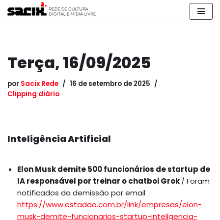
Pular
para
o
Terça, 16/09/2025
conteúdo
por
Sacix Rede
16 de setembro de 2025
Clipping diário
Inteligência Artificial
Elon Musk demite 500 funcionários de startup de
IA responsável por treinar o chatboi Grok
/ Foram
notificados da demissão por email
https://www.estadao.com.br/link/empresas/elon-
musk-demite-funcionarios-startup-inteligencia-